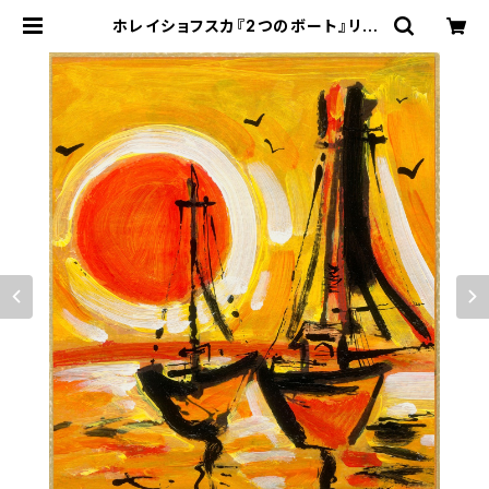
ホレイショフスカ『2つのボート』リト
グラフ・送料無料・新品額装・UVカッ
トアクリル仕様 | Gallery Art Box