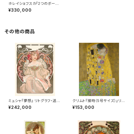
ホレイショフスカ『2つのボート』
リトグラフ・送料無料・新品額装・
¥330,000
UVカットアクリル仕様
その他の商品
ミュシャ『夢想』 リトグラフ・送料
クリムト『接吻（5号サイズ）』リト
無料・新品額装・UVカットアクリ
グラフ・送料無料・新品額装・UV
¥242,000
¥153,000
ル仕様
カットアクリル仕様