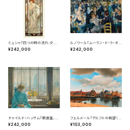
ミュシャ『四つの時の流れ:夕べ
ルノワール『ムーラン・ド・ラ・ギャ
の夢想』 リトグラフ・送料無料・
ラットの舞踏会』 リトグラフ・送
¥242,000
¥242,000
新品額装・UVカットアクリル仕
料無料・新品額装・UVカットアク
様
リル仕様
チャイルド・ハッサム『朝食室、冬
フェルメール『デルフトの眺望（5
の朝、ニューヨーク』リトグラフ・
号サイズ）』リトグラフ・送料無
¥242,000
¥153,000
送料無料・新品額装・UVカットア
料・新品額装・UVカットアクリル