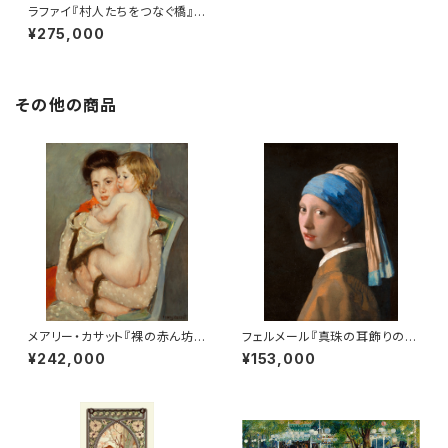
ラファイ『村人たちをつなぐ橋』リ
トグラフ・送料無料・新品額装・U
¥275,000
Vカットアクリル仕様
その他の商品
メアリー・カサット『裸の赤ん坊を
フェルメール『真珠の耳飾りの少
抱くレーヌ・ルフェーヴル（母と
女（5号サイズ）』リトグラフ・送料
¥242,000
¥153,000
子）』リトグラフ・送料無料・新品
無料・新品額装・UVカットアクリ
額装・UVカットアクリル仕様
ル仕様