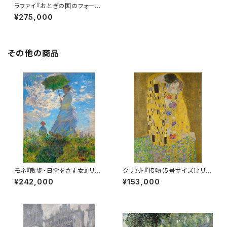
ラファイ『おとぎの国のフォーシ
ーズンズ』リトグラフ・送料無料・
¥275,000
新品額装・UVカットアクリル仕
様
その他の商品
モネ『散歩・日傘をさす女』 リト
クリムト『接吻（5号サイズ）』リト
グラフ・送料無料・新品額装・UV
グラフ・送料無料・新品額装・UV
¥242,000
¥153,000
カットアクリル仕様
カットアクリル仕様