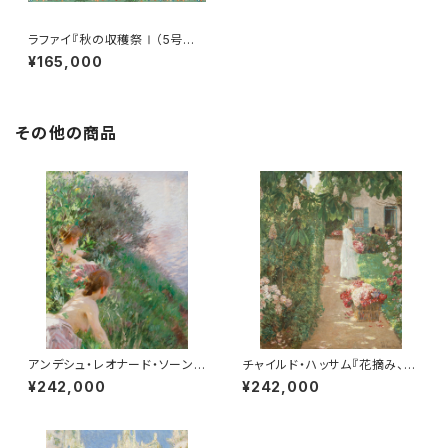
ラファイ『秋の収穫祭Ⅰ（5号サ
イズ）』リトグラフ・送料無料・新
¥165,000
品額装・UVカットアクリル仕様
その他の商品
アンデシュ・レオナード・ソーン
チャイルド・ハッサム『花摘み、フ
『オパール』リトグラフ・送料無
ランス式庭園にて』リトグラフ・送
¥242,000
¥242,000
料・新品額装・UVカットアクリル
料無料・新品額装・UVカットアク
仕様
リル仕様