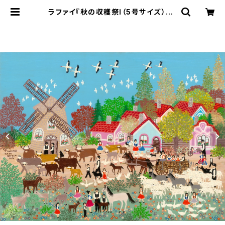
ラファイ『秋の収穫祭Ⅰ（5号サイズ）』リ
トグラフ・送料無料・新品額装・UVカ
ットアクリル仕様 | Gallery Art Bo
x