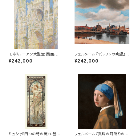
モネ『ルーアン大聖堂 西面、陽
フェルメール『デルフトの眺望』
光』 リトグラフ・送料無料・新品
リトグラフ・送料無料・新品額装・
¥242,000
¥242,000
額装・UVカットアクリル仕様
UVカットアクリル仕様
ミュシャ『四つの時の流れ:昼の
フェルメール『真珠の耳飾りの少