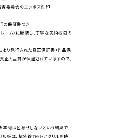
質検査委員会のエンボス刻印
」発行の保証書つき
フレーム）に額装し、丁寧な美術梱包の
LAG」により発行された真正保証書（作品保
の真正と品質が保証されていますので、
。
45年間は色あせしないという結果で
リル板は、紫外線カットアクリルを使