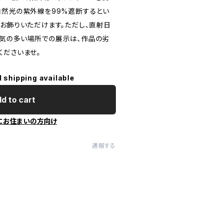
自然光の紫外線を99%遮断するとい
てお飾りいただけます。ただし、直射日
気の多い場所での展示は、作品の劣
くださいませ。
l shipping available
d to cart
にお住まいの方向け
通報する